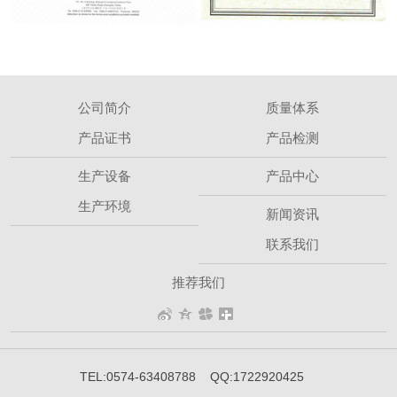
公司简介
质量体系
产品证书
产品检测
生产设备
产品中心
生产环境
新闻资讯
联系我们
推荐我们
TEL:0574-63408788 QQ:1722920425