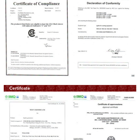
.
Certifcate